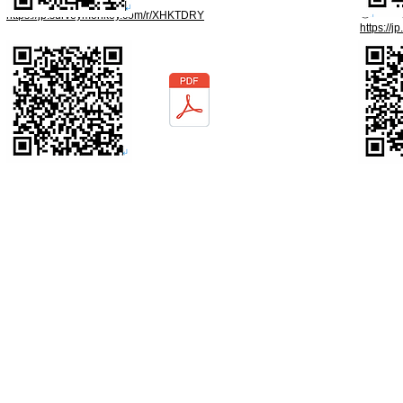
②RRSO未実施女性
④RRS
https://jp.surveymonkey.com/r/XHKTDRY
https://