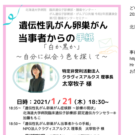
ど
2
北
事
ht
Hr
お