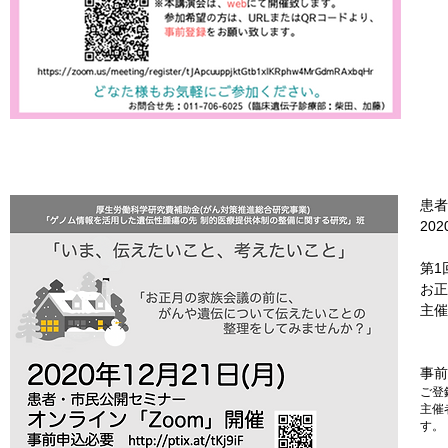
患者
20
第1
​お
主催
先
事前
ご登
​主
す。