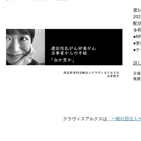
第
20
配
令和
●R
●
●
詳
主催
後援
Top
rrso_2023/
Genetic Alli
クラヴィスアルクスは
「一般社団法人
Copyright © 201