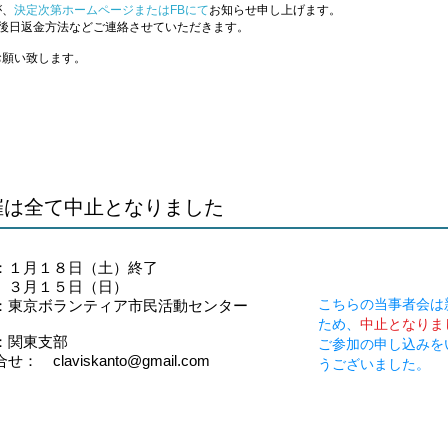
が、
決定次第ホームページまたはFBにて
お知らせ申し上げます。
は後日返金方法などご連絡させていただきます。
お願い致します。
開催は全て中止となりました
：１月１８日（土）終了
月１５日（日）
こちらの当事者会は
：東京ボランティア市民活動センター
ため、
中止となりま
催：関東支部
​ご参加の申し込み
： claviskanto@gmail.com
うございました。