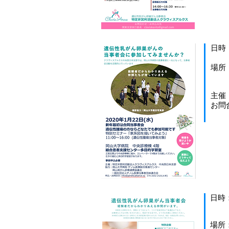
日時
２月
場所
総合
​主
お問合せ
日時
13:
場所