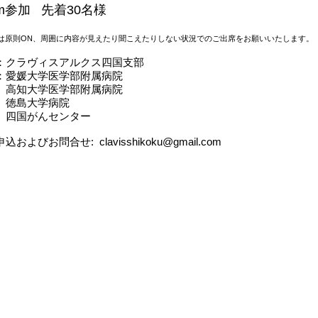
om参加 先着30名様
は原則ON、周囲に内容が見えたり聞こえたりしない状況でのご出席をお願いいたします。
催：クラヴィスアルクス四国支部
：愛媛大学医学部附属病院
知大学医学部附属病院
島大学病院
四国がんセンター
込およびお問合せ: clavisshikoku@gmail.com