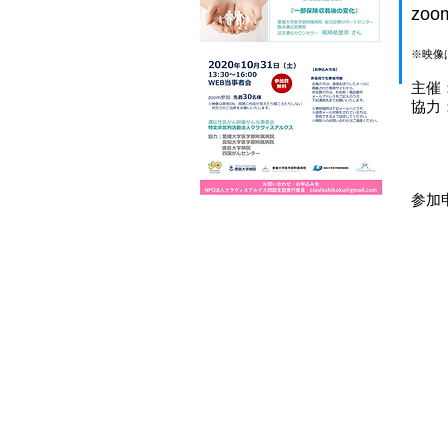
zo
※映像
​主
協力
高
徳
​ 
参加申