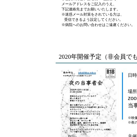
メールアドレスをご記入のうえ、
下記連絡先までお願いいたします。
※迷惑メール対策をされている方は、
受信できるよう設定してください。
※病院へのお問い合わせはご遠慮ください。
2020年開催予定（非会員で
日時
21
場所
zo
当
※映
※夜
​主