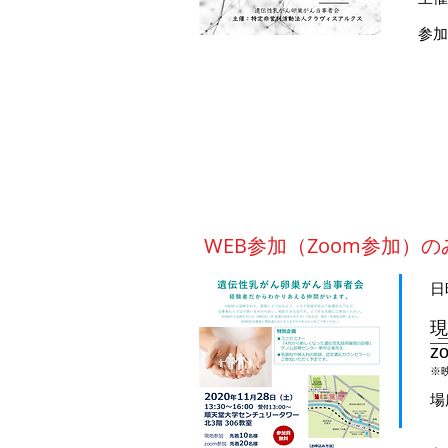
参加
​WEB参加（Zoom参加）
日
現
z
※
場
北