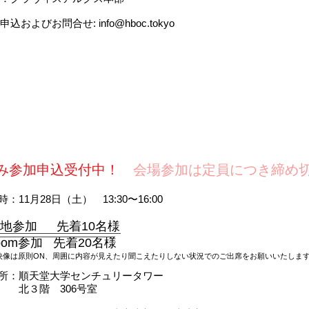
申込およびお問合せ: info@hboc.tokyo
のみ参加申込受付中！
会場参加は定員につき締め
時：11月28日（土） 13:30〜16:00
地参加 先着10名様
oom参加 先着20名様
映像は原則ON、周囲に内容が見えたり聞こえたりしない状況でのご出席をお願いいたしま
所：順天堂大学センチュリータワー
３階 306号室