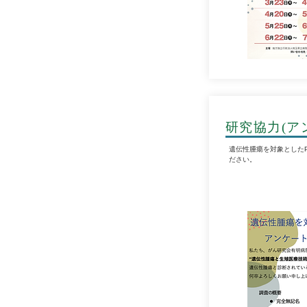
​研究協力(
​遺伝性腫瘍を対象とした
ださい。