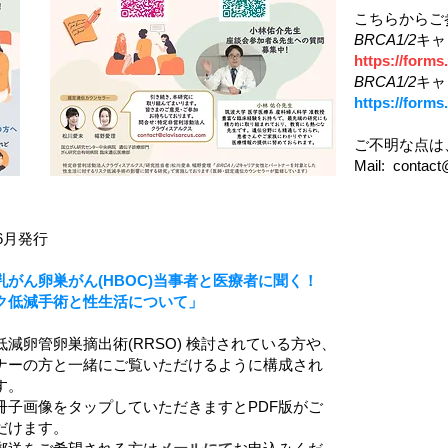
こちらからご
BRCA1/2
キャ
https://form
BRCA1/2
キャ
https://form
ご不明な点は
Mail: contac
年6月発行
乳がん卵巣がん(HBOC)当事者と医療者に聞く！
ク低減手術と性生活について」
低減卵管卵巣摘出術(RRSO) 検討されている方や、
ナーの方と一緒にご覧いただけるように構成され
す。
冊子画像をタップしていただきますとPDF版がご
だけます。