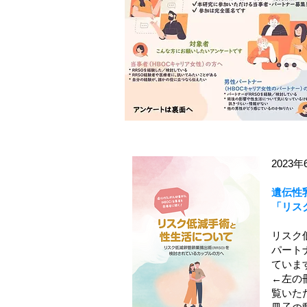
2023
遺伝性
「リス
リスク
パート
ていま
←左の
覧いた